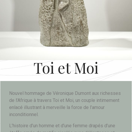
Toi et Moi
Nouvel hommage de Véronique Dumont aux richesses
de l’Afrique à travers Toi et Moi, un couple intimement
enlacé illustrant à merveille la force de l’amour
inconditionnel.
L’histoire d’un homme et d’une femme drapés d’une