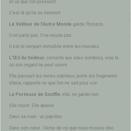
et ce que l’on pressent.
C’est là qu’ils se tiennent.
Le
Veilleur de l’Autre Monde
garde l’horizon.
Il ne parle pas. Il ne recule pas.
Il est le rempart immobile entre les mondes.
L
’Œil du Veilleur
,
corneille aux ailes sombres,
vole là
où son regard ne peut suivre.
Elle parcourt les terres oubliées,
porte les fragments
d’âme,
rapporte ce que l’on ne sait plus voir.
L
a Porteuse de Souffle
,
elle, ne garde rien.
Elle reçoit. Elle apaise.
Dans sa main : un papillon.
Dans son cœur : l’écho de ce que nous n’osons dire.