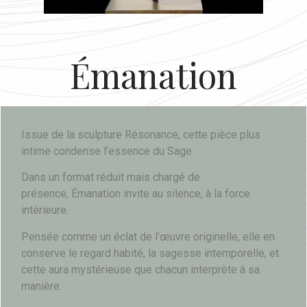
Émanation
Issue de la sculpture
Résonance, cette pièce plus
intime condense l’essence du Sage.
Dans un format réduit mais chargé de
présence, Émanation invite au silence, à la force
intérieure.
Pensée comme un éclat de l’œuvre originelle, elle en
conserve le regard habité, la sagesse intemporelle, et
cette aura mystérieuse que chacun interprète à sa
manière.