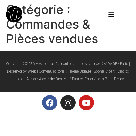
Catégorie :
Commandes &
Pièces vendues
Copyright ©2026 – Véronique Dumont tous droits réservés ©ADAGP - Paris |
Designed by Weeb | Contenu éditorial : Hélène Bidaud - Sophie Cloart | Crédits
photos : Aaron / Alexandre Brouzes / Fabrice Ferrer / Jean-Pierre Fleury