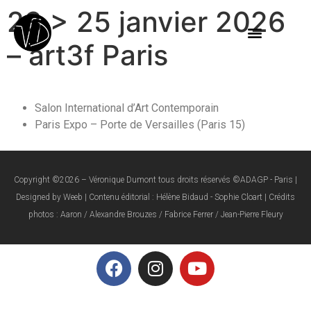
23 > 25 janvier 2026
– art3f Paris
Salon International d’Art Contemporain
Paris Expo – Porte de Versailles (Paris 15)
Copyright ©2026 – Véronique Dumont tous droits réservés ©ADAGP - Paris |
Designed by Weeb | Contenu éditorial : Hélène Bidaud - Sophie Cloart | Crédits
photos : Aaron / Alexandre Brouzes / Fabrice Ferrer / Jean-Pierre Fleury