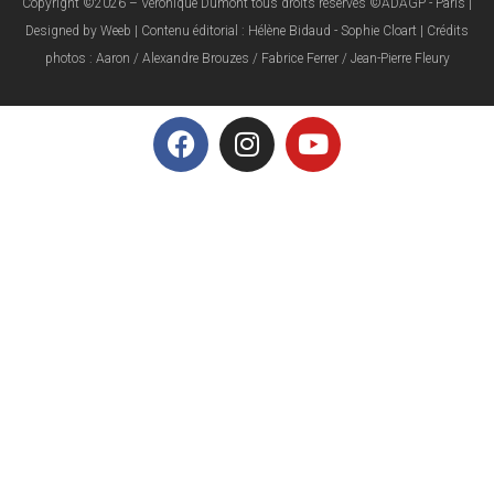
Copyright ©2026 – Véronique Dumont tous droits réservés ©ADAGP - Paris |
Designed by Weeb | Contenu éditorial : Hélène Bidaud - Sophie Cloart | Crédits
photos : Aaron / Alexandre Brouzes / Fabrice Ferrer / Jean-Pierre Fleury