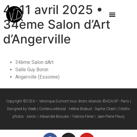
4>11 avril 2025 •
34ème Salon d’Art
d’Angerville
34ème Salon dArt
Salle Guy Bonin
Angerville (Essonne)
Copyright ©2026 – Véronique Dumont tous droits réservés ©ADAGP - Paris |
Designed by Weeb | Contenu éditorial : Hélène Bidaud - Sophie Cloart | Crédits
photos : Aaron / Alexandre Brouzes / Fabrice Ferrer / Jean-Pierre Fleury