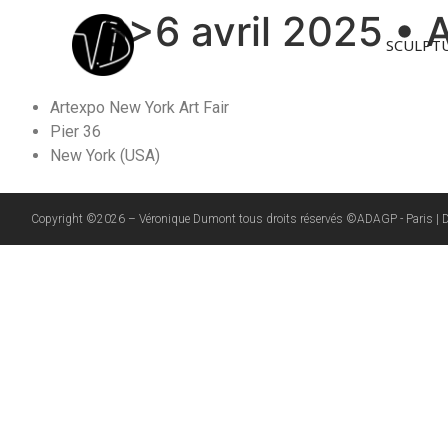
3>6 avril 2025 • 
SCULPT
Artexpo New York Art Fair
Pier 36
New York (USA)
Copyright ©2026 – Véronique Dumont tous droits réservés ©ADAGP - Paris | Desig