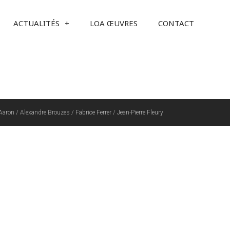
ACTUALITÉS
LOA ŒUVRES
CONTACT
ron / Alexandre Brouzes / Fabrice Ferrer / Jean-Pierre Fleury