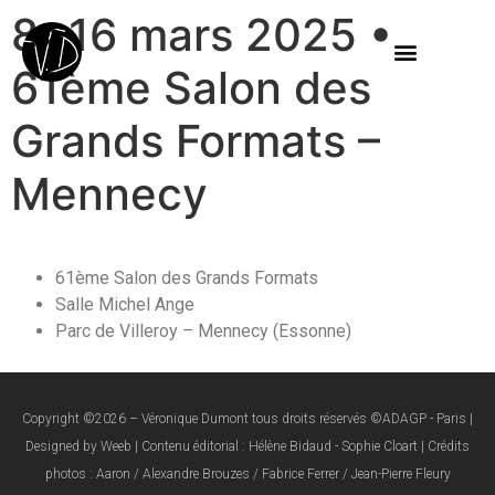
8>16 mars 2025 •
61ème Salon des
Grands Formats –
Mennecy
61ème Salon des Grands Formats
Salle Michel Ange
Parc de Villeroy – Mennecy (Essonne)
Copyright ©2026 – Véronique Dumont tous droits réservés ©ADAGP - Paris |
Designed by Weeb | Contenu éditorial : Hélène Bidaud - Sophie Cloart | Crédits
photos : Aaron / Alexandre Brouzes / Fabrice Ferrer / Jean-Pierre Fleury