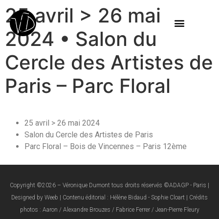
25 avril > 26 mai
2024 • Salon du
Cercle des Artistes de
Paris – Parc Floral
25 avril > 26 mai 2024
Salon du Cercle des Artistes de Paris
Parc Floral – Bois de Vincennes – Paris 12ème
Copyright ©2026 – Véronique Dumont tous droits réservés ©ADAGP - Paris |
Designed by Weeb | Contenu éditorial : Hélène Bidaud - Sophie Cloart | Crédits
photos : Aaron / Alexandre Brouzes / Fabrice Ferrer / Jean-Pierre Fleury