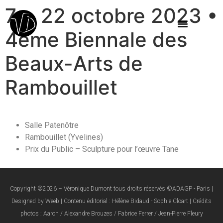
7 > 22 octobre 2023 •
4ème Biennale des
Beaux-Arts de
Rambouillet
Salle Patenôtre
Rambouillet (Yvelines)
Prix du Public – Sculpture pour l’œuvre Tane
Copyright ©2026 – Véronique Dumont tous droits réservés ©ADAGP - Paris |
Designed by Weeb | Contenu éditorial : Hélène Bidaud - Sophie Cloart | Crédits
photos : Aaron / Alexandre Brouzes / Fabrice Ferrer / Jean-Pierre Fleury