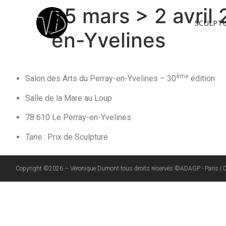
25 mars > 2 avril
SCULPT
en-Yvelines
ème
Salon des Arts du Perray-en-Yvelines – 30
édition
Salle de la Mare au Loup
78 610 Le Perray-en-Yvelines
Tane
: Prix de Sculpture
Copyright ©2026 – Véronique Dumont tous droits réservés ©ADAGP - Paris | Desig