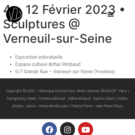
4 > 12 Février 2023 •
Sculptures @
Verneuil-sur-Seine
Exposition individuelle
Espace culturel Arthur Rimbaud
5/7 Grande Rue – Verneuil-sur-Seine (Yvelines)
Copyright ©2026 – Véronique Dumont tous droits réservés ©ADAGP - Paris |
Designed by Weeb | Contenu éditorial : Hélène Bidaud - Sophie Cloart | Crédits
photos : Aaron / Alexandre Brouzes / Fabrice Ferrer / Jean-Pierre Fleury