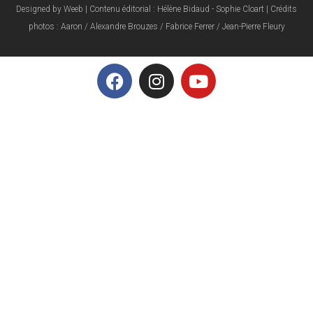
Designed by Weeb | Contenu éditorial : Hélène Bidaud - Sophie Cloart | Crédits
photos : Aaron / Alexandre Brouzes / Fabrice Ferrer / Jean-Pierre Fleury