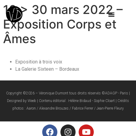
10 > 30 mars 2022 –
Exposition Corps et
Âmes
Exposition à trois voix
La Galerie Sixteen – Bordeaux
Copyright ©2026 – Véronique Dumont tous droits réservés ©ADAGP - Paris |
Designed by Weeb | Contenu éditorial : Hélène Bidaud - Sophie Cloart | Crédits
photos : Aaron / Alexandre Brouzes / Fabrice Ferrer / Jean-Pierre Fleury