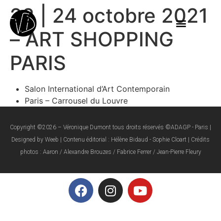
22 | 24 octobre 2021
– ART SHOPPING
PARIS
Salon International d’Art Contemporain
Paris – Carrousel du Louvre
Copyright ©2026 – Véronique Dumont tous droits réservés ©ADAGP - Paris |
Designed by Weeb | Contenu éditorial : Hélène Bidaud - Sophie Cloart | Crédits
photos : Aaron / Alexandre Brouzes / Fabrice Ferrer / Jean-Pierre Fleury