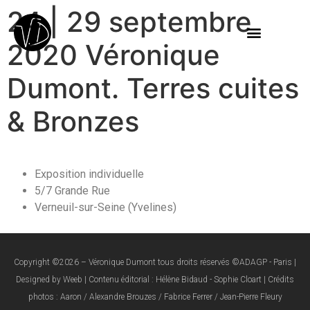
24 | 29 septembre
2020 Véronique
Dumont. Terres cuites
& Bronzes
Exposition individuelle
5/7 Grande Rue
Verneuil-sur-Seine (Yvelines)
Copyright ©2026 – Véronique Dumont tous droits réservés ©ADAGP - Paris |
Designed by Weeb | Contenu éditorial : Hélène Bidaud - Sophie Cloart | Crédits
photos : Aaron / Alexandre Brouzes / Fabrice Ferrer / Jean-Pierre Fleury