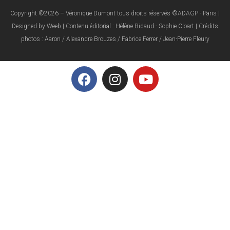
Copyright ©2026 – Véronique Dumont tous droits réservés ©ADAGP - Paris |
Designed by Weeb | Contenu éditorial : Hélène Bidaud - Sophie Cloart | Crédits
photos : Aaron / Alexandre Brouzes / Fabrice Ferrer / Jean-Pierre Fleury